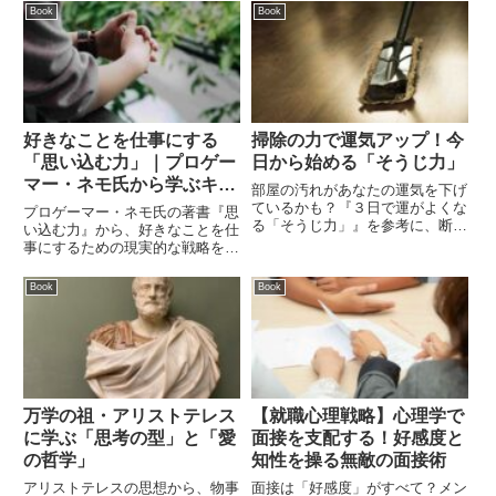
紹介します。
説。現状を否定し、お客様のため
Book
Book
に尽くすことで生まれる「ブーメ
ラン現象」とは？成長を求める全
てのビジネスパーソン必読の内容
です。
好きなことを仕事にする
掃除の力で運気アップ！今
「思い込む力」｜プロゲー
日から始める「そうじ力」
マー・ネモ氏から学ぶキャ
部屋の汚れがあなたの運気を下げ
リア形成の極意
ているかも？『３日で運がよくな
プロゲーマー・ネモ氏の著書『思
る「そうじ力」』を参考に、断捨
い込む力』から、好きなことを仕
離・換気・場所別掃除のコツを解
事にするための現実的な戦略を解
説。今日から実践して、幸せを引
説。単なる精神論ではなく、行動
き寄せよう！
の重要性やセカンドキャリアへの
Book
Book
不安との向き合い方、現状を打破
するマインドセットなど、ビジネ
スにも役立つヒントが満載です。
万学の祖・アリストテレス
【就職心理戦略】心理学で
に学ぶ「思考の型」と「愛
面接を支配する！好感度と
の哲学」
知性を操る無敵の面接術
アリストテレスの思想から、物事
面接は「好感度」がすべて？メン