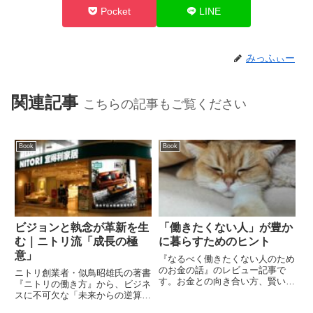
Pocket
LINE
みっふぃー
関連記事
こちらの記事もご覧ください
Book
Book
ビジョンと執念が革新を生
「働きたくない人」が豊か
む｜ニトリ流「成長の極
に暮らすためのヒント
意」
『なるべく働きたくない人のため
のお金の話』のレビュー記事で
ニトリ創業者・似鳥昭雄氏の著書
す。お金との向き合い方、賢い消
『ニトリの働き方』から、ビジネ
費のヒントから、ストレスを減ら
スに不可欠な「未来からの逆算」
し、豊かに暮らすための考え方を
「常識を疑う習慣」「執念」を解