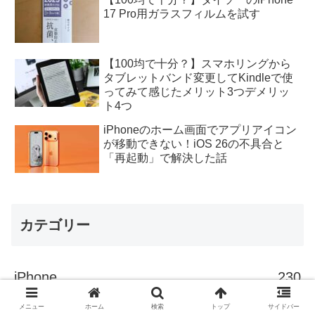
17 Pro用ガラスフィルムを試す
【100均で十分？】スマホリングから
タブレットバンド変更してKindleで使
ってみて感じたメリット3つデメリッ
ト4つ
iPhoneのホーム画面でアプリアイコン
が移動できない！iOS 26の不具合と
「再起動」で解決した話
カテゴリー
iPhone
230
メニュー
ホーム
検索
トップ
サイドバー