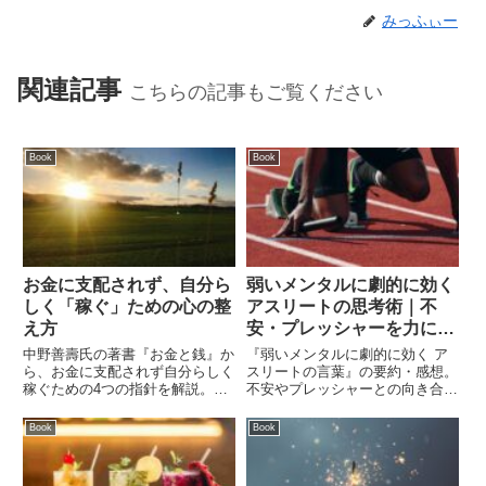
みっふぃー
関連記事
こちらの記事もご覧ください
Book
Book
お金に支配されず、自分ら
弱いメンタルに劇的に効く
しく「稼ぐ」ための心の整
アスリートの思考術｜不
え方
安・プレッシャーを力に変
える考え方
中野善壽氏の著書『お金と銭』か
『弱いメンタルに劇的に効く ア
ら、お金に支配されず自分らしく
スリートの言葉』の要約・感想。
稼ぐための4つの指針を解説。執
不安やプレッシャーとの向き合い
着を捨てて「獣道」を歩み、10
方、他人と比較しない考え方、感
年ごとに生まれ変わるキャリア観
謝の習慣、利他の精神など、トッ
Book
Book
など、変化の激しい時代を生き抜
プアスリートに学ぶメンタル強化
くヒントが満載です。
法をわかりやすく解説します。