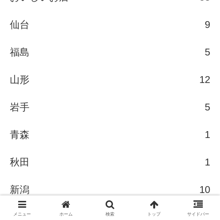
仙台
9
福島
5
山形
12
岩手
5
青森
1
秋田
1
新潟
10
メニュー
ホーム
検索
トップ
サイドバー
佐渡
5