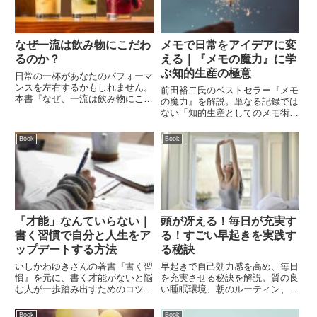
なぜ一流は飲み物にこだわ
メモで日常をアイデアに変
るのか？
える｜『メモの魔力』に学
ぶ知的生産の極意
日常の一杯があなたのパフォーマ
ンスを左右するかもしれません。
前田裕二氏のベストセラー『メモ
本書『なぜ、一流は飲み物にこだ
の魔力』を解説。単なる記録では
わるのか？』から、一流が飲み物
ない「知的生産としてのメモ術」
にこだわる理由と、健康を維持す
の本質や、最強の武器になる「抽
るための賢い飲み物選びについて
象化」の具体的なやり方を紹介。
Book
Book
解説します。
自分だけのアイデアを生み出し、
代替不可能な人材になるためのヒ
ントが満載です。
「才能」なんていらない｜
頭が冴える！毎日が充実す
書く習慣で自分と人生をア
る！すごい早起きを実践す
ップデートする方法
る秘訣
いしかわゆきさんの著書『書く習
早起きで自己効力感を高め、毎日
慣』を元に、書く才能がないと悩
を充実させる秘訣を解説。質の良
む人が一歩踏み出すためのコツを
い睡眠環境、朝のルーティン、効
解説。スマホのメモ帳活用術や、
果的な学び方まで、塚本亮氏の著
読者のファンを作る「本音」の書
書『頭が冴える！ 毎日が充実す
Book
Book