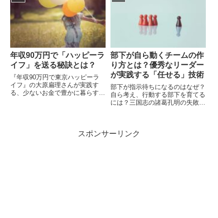
き方など、人生を変える文章力の
る！ スゴい早起き』からヒント
身につけ方を紹介します。
を得て紹介します。
年収90万円で「ハッピーラ
部下が自ら動くチームの作
イフ」を送る秘訣とは？
り方とは？優秀なリーダー
が実践する「任せる」技術
『年収90万円で東京ハッピーラ
イフ』の大原扁理さんが実践す
部下が指示待ちになるのはなぜ？
る、少ないお金で豊かに暮らす秘
自ら考え、行動する部下を育てる
訣を紹介。物欲を減らし、心身を
には？三国志の諸葛孔明の失敗か
整え、世間の常識にとらわれない
ら学ぶ、リーダーが実践すべき
新しい幸せの形を見つけましょ
「任せる」技術と信頼関係の築き
う。
方を解説します。
スポンサーリンク