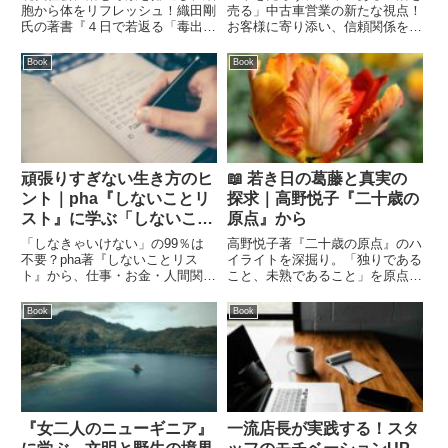
胞から体をリフレッシュ！織田剛
売る」中古車営業の新たな視点！
氏の著書『４日で若返る「毒出
お客様に寄り添い、信頼関係を築
し」のトリセツ』から、オートフ
く6ステップの商談術を徹底解
ァジーを活用したファスティング
説。あなたの営業スタイルが劇的
Book
Book
の具体的な方法をご紹介。腸内環
に変わるヒント満載！
境を整え、健康な体を取り戻す4
日間のデトックスプログラムで、
新しい自分に出会いましょう。
頑張りすぎない生き方のヒ
📖 若き日の葛藤と真実の
ント｜pha『しないことリ
探求｜高野悦子『二十歳の
スト』に学ぶ「しないこ
原点』から
と」の効能
「しなきゃいけない」の99％は
高野悦子著『二十歳の原点』のハ
不要？pha著『しないことリス
イライトを深掘り。「独りである
ト』から、仕事・お金・人間関係
こと、未熟であること」を原点と
のストレスを減らすヒントを厳
した彼女の言葉から、自己の存在
選。有能な怠け者として、自分の
価値、孤独、そして生と死への真
Book
Book
ペースで低コストに楽しく暮らす
摯な問いかけを考察します。
ための「しないこと」の極意を紹
介します。
『女二人のニューギニア』
一流店長が実践する！スタ