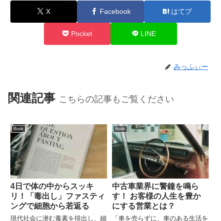
X
Facebook
はてブ
Pocket
LINE
みっふぃー
関連記事
こちらの記事もご覧ください
Book
Book
4日で体の中からスッキ
中古車業界に警鐘を鳴ら
リ！「毒出し」ファスティ
す！ お客様の人生を豊か
ングで細胞から若返る
にする営業とは？
現代社会に潜む毒素を排出し、細
「車を売らずに、車のある生活を