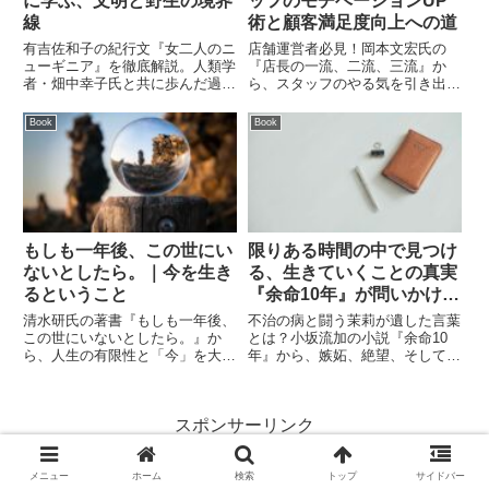
に学ぶ、文明と野生の境界
ッフのモチベーションUP
線
術と顧客満足度向上への道
有吉佐和子の紀行文『女二人のニ
店舗運営者必見！岡本文宏氏の
ューギニア』を徹底解説。人類学
『店長の一流、二流、三流』か
者・畑中幸子氏と共に歩んだ過酷
ら、スタッフのやる気を引き出
なジャングル生活、茶色い水の衝
し、顧客満足度を向上させる一流
撃、そして文明社会が忘れた「幸
店長の具体的なノウハウを徹底解
Book
Book
福の形」とは。異文化交流の真髄
説。あなたのお店も明日から変わ
に迫る名著の魅力をブログで紹介
る！
します。
もしも一年後、この世にい
限りある時間の中で見つけ
ないとしたら。｜今を生き
る、生きていくことの真実
るということ
『余命10年』が問いかける
もの
清水研氏の著書『もしも一年後、
不治の病と闘う茉莉が遺した言葉
この世にいないとしたら。』か
とは？小坂流加の小説『余命10
ら、人生の有限性と「今」を大切
年』から、嫉妬、絶望、そして自
にすることの重要性を解説。健
分を愛することの尊さを説いた名
康、心のケア、そして後悔しない
言を厳選。今の日常がどれほど幸
生き方について考えます。
福かを再確認したいあなたへ送
スポンサーリンク
る、魂の書評ブログ。
メニュー
ホーム
検索
トップ
サイドバー