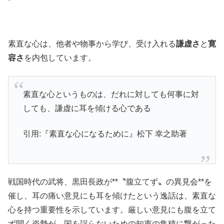
素直な心は、他者や物事から学び、受け入れる
謙虚さ
と
寛
容さ
を内包しています。
素直な心というものは、だれに対しても何事に対
しても、謙虚に耳を傾ける心である
引用:『素直な心になるために』松下 幸之助著
戦国時代の武将、黒田長政が**〝腹立てず〟の異見会**を
催し、耳の痛い意見にも耳を傾けたという逸話は、素直な
心を持つ重要性を示しています。厳しい意見にも腹を立て
ず聞く姿勢が、国を誤らないための知恵の集積に繋がった