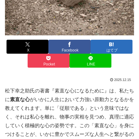
X
Facebook
はてブ
Pocket
LINE
2025.12.15
松下幸之助氏の著書『素直な心になるために』は、私たち
に
素直な心
がいかに人生において力強い原動力となるかを
教えてくれます。単に「従順である」という意味ではな
く、それは私心を離れ、物事の実相を見つめ、真理に適応
していく積極的な心の姿勢です。この「素直な心」を身に
つけることが、いかに豊かでスムーズな人生へと繋がるの