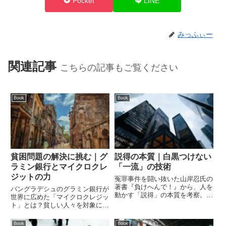
Pocket
LINE
みっふぃー
関連記事
こちらの記事もご覧ください
Book
Book
貧困問題の解決に挑む｜グ
説得の本質｜白黒つけない
ラミン銀行とマイクロクレ
「一流」の技術
ジットの力
冤罪事件を闘い抜いた山岸忍氏の
著書『負けへんで！』から、人を
バングラデシュのグラミン銀行が
動かす「説得」の本質を考察。論
世界に広めた「マイクロクレジッ
破するのではなく、あえて白黒つ
ト」とは？貧しい人々を対象にし
けない「一流の技術」とは何か。
た無担保の少額融資が、貧困を緩
ビジネスや人間関係に活きる知恵
和し、特に貧困女性の経済的自立
Book
Book