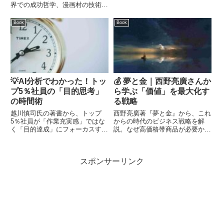
的な対処法を解説。自分の本音を
界での成功哲学、漫画村の技術的
大切にして、毎日を驚くほどラク
仕組み、そして逮捕・収監中の知
に過ごすための技術が身につきま
られざる体験を深掘りします。
Book
Book
す。
💡AI分析でわかった！トッ
💰 夢と金｜西野亮廣さんか
プ5％社員の「目的思考」
ら学ぶ「価値」を最大化す
の時間術
る戦略
越川慎司氏の著書から、トップ
西野亮廣著『夢と金』から、これ
5％社員が「作業充実感」ではな
からの時代のビジネス戦略を解
く「目的達成」にフォーカスする
説。なぜ高価格帯商品が必要か？
時間術を解説。「時間の企画」や
「機能」ではなく「意味」と「応
ゴールからの逆算など、AI分析で
援」に価値を見出す方法を学び、
わかった超効率的な仕事の進め方
脱・完売思考で夢を追うヒントを
スポンサーリンク
を紹介します。
提供。