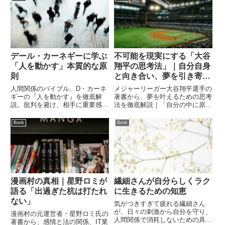
を解説します。
をどう実現したのかを解説しま
す。
デール・カーネギーに学ぶ
不可能を現実にする「大谷
「人を動かす」本質的な原
翔平の思考法」｜自分自身
則
と向き合い、夢を引き寄せ
る力
人間関係のバイブル、D・カーネ
メジャーリーガー大谷翔平選手の
ギーの『人を動かす』を徹底解
著書から、夢を叶えるための思考
説。批判を避け、相手に重要感を
法を徹底解説｜「自分の中に原因
与え、自発的な行動を促すための
を探す」自罰的思考や、客観的な
秘訣とは？ブログ記事形式で、明
「俯瞰力」の磨き方など、ビジネ
Book
Book
日から使える「人に好かれ、人を
スや日常生活にも活かせる自己成
説得する」本質的な原則をまとめ
長のヒントを凝縮しました。
ました。
漫画村の真相｜星野ロミが
繊細さんが自分らしくラク
語る「出過ぎた杭は打たれ
に生きるための知恵
ない」
気がつきすぎて疲れる繊細さん
が、日々の刺激から自分を守り、
漫画村の元運営者・星野ロミ氏の
人間関係で消耗しないための具体
著書から、感情と法の関係、IT業