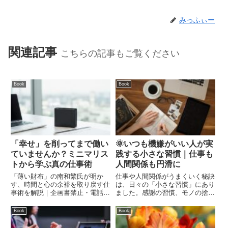
みっふぃー
関連記事
こちらの記事もご覧ください
Book
Book
「幸せ」を削ってまで働い
🌞いつも機嫌がいい人が実
ていませんか？ミニマリス
践する小さな習慣｜仕事も
トから学ぶ真の仕事術
人間関係も円滑に
「薄い財布」の南和繁氏が明か
仕事や人間関係がうまくいく秘訣
す、時間と心の余裕を取り戻す仕
は、日々の「小さな習慣」にあり
事術を解説｜企画書禁止・電話応
ました。感謝の習慣、モノの捨て
対なしなど、常識を覆す仕組みで
方、疲れを溜めない働き方など、
「本当にやりたいこと」に集中す
機嫌よく生きるためのヒントを有
Book
Book
る方法とは？自分らしい働き方を
川真由美氏の著書から具体的に解
見つけたい方必見です。
説します。