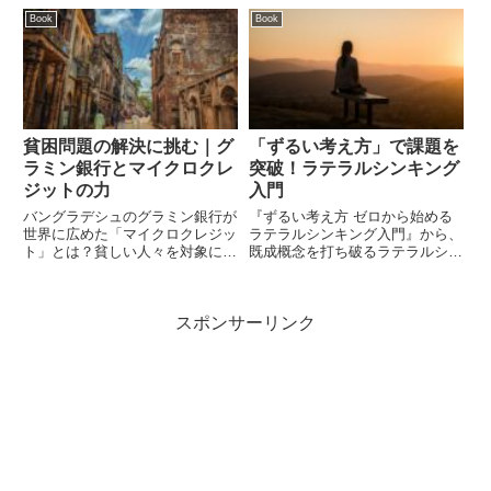
てポジティブな思考の力を手に入
成果に変える具体的なテクニック
Book
Book
れ、今すぐ行動を起こすための具
まで、明日から使える読書習慣の
体的な方法を解説します。
秘訣を紹介します。
貧困問題の解決に挑む｜グ
「ずるい考え方」で課題を
ラミン銀行とマイクロクレ
突破！ラテラルシンキング
ジットの力
入門
バングラデシュのグラミン銀行が
『ずるい考え方 ゼロから始める
世界に広めた「マイクロクレジッ
ラテラルシンキング入門』から、
ト」とは？貧しい人々を対象にし
既成概念を打ち破るラテラルシン
た無担保の少額融資が、貧困を緩
キングのエッセンスを解説。問題
和し、特に貧困女性の経済的自立
解決の幅が広がる思考法で、あな
をどう実現したのかを解説しま
たのビジネスや日常生活を次のレ
スポンサーリンク
す。
ベルへ。