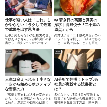
仕事が速い人は「これ」し
📖 若き日の葛藤と真実の
かやらない！ラクして最速
探求｜高野悦子『二十歳の
で成果を出す思考法
原点』から
仕事が終わらないのは能力のせい
高野悦子著『二十歳の原点』のハ
ではありません。石川和男氏の著
イライトを深掘り。「独りである
書から、5秒ルールやパーキンソ
こと、未熟であること」を原点と
ンの法則を打破する「仕事が速い
した彼女の言葉から、自己の存在
人の思考法」を凝縮。最短で成果
価値、孤独、そして生と死への真
Book
Book
を出し、定時で帰るための具体的
摯な問いかけを考察します。
な7つの原則を紹介します。
人生は変えられる！小さな
AI分析で判明！トップ5%
一歩から始めるポジティブ
社員が実践する読書術と
な習慣の力
は？
『習慣を変えれば人生が変わる』
多忙なトップ5%社員が実践する
から、人生を好転させるヒントを
読書術をAI分析から徹底解剖。読
ご紹介。意志力や自制心は鍛えら
書時間を生み出す方法、効率的な
れる、失敗を恐れない姿勢、そし
インプット術、そして得た知識を