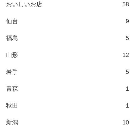
おいしいお店
58
仙台
9
福島
5
山形
12
岩手
5
青森
1
秋田
1
新潟
10