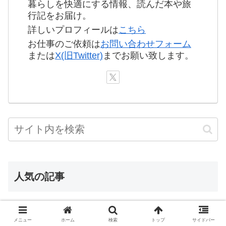
暮らしを快適にする情報、読んだ本や旅
行記をお届け。
詳しいプロフィールは
こちら
お仕事のご依頼は
お問い合わせフォーム
または
X(旧Twitter)
までお願い致します。
人気の記事
YouTubeでショートが勝手に再生され
る本当の理由
メニュー
ホーム
検索
トップ
サイドバー