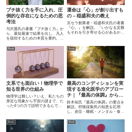
ブチ抜く力を手に入れ、圧
運命は「心」が創り出すも
倒的な存在になるための思
の – 稲盛和夫の教え
考法
京セラ創業者・稲盛和夫氏の著書
『心。』を解説。「いかなる災難
与沢翼氏の著書『ブチ抜く力』か
もそれを引き寄せる心があるから
ら、最短最速で結果を出し、凡人
こそ起こってくる」という真理に
を脱却するための本質を要約。セ
基づき、心を高めることと利他の
ンターピンの法則、習慣化の3週
心の重要性を紹介。運命を自ら切
間、自己決定の重要性など、圧倒
Book
Book
り開くための教訓と秘訣を学びま
的成果を出すための思考法を徹底
す。
解説します。
文系でも面白い！物理学で
最高のコンディションを実
知る世界の仕組み
現する進化医学のアプロー
チ｜『最高の体調』から学
物理学は難しい？いえ、私たちの
ぶ
身近な現象から宇宙の謎まで、た
鈴木祐氏『最高の体調』の要点を
った4つの力で説明できるんで
解説。狩猟採集民の知恵を応用
す。松原隆彦氏の著書を参考に、
し、炎症・睡眠・メンタル・食事
文系でも楽しめる物理学の面白さ
から過去最高のコンディションを
に迫ります。
実現する方法を具体的に紹介。現
Book
Book
代の「肥満環境」を乗りこなす進
化医学のアプローチ。