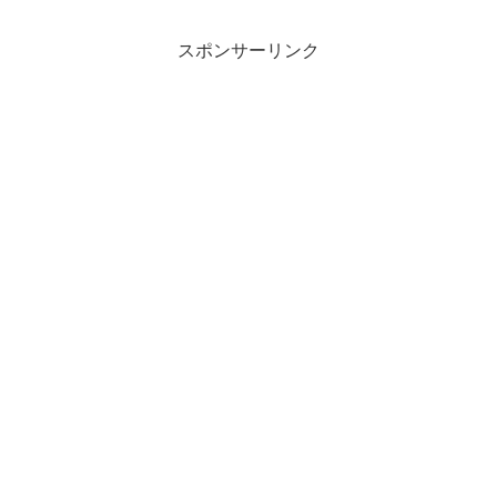
える技術は才能ではなく訓練」と
方』を徹底解説。時間の浪費を防
背中を押してくれる一冊の内容を
ぎ、後悔しない充実した人生を送
スポンサーリンク
解説します。
るヒントが満載！