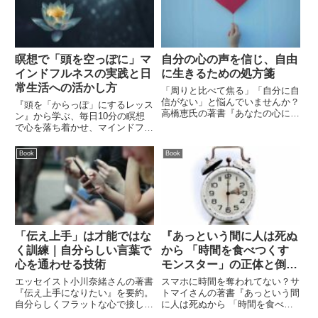
瞑想で「頭を空っぽに」マ
自分の心の声を信じ、自由
インドフルネスの実践と日
に生きるための処方箋
常生活への活かし方
「周りと比べて焦る」「自分に自
信がない」と悩んでいませんか？
『頭を「からっぽ」にするレッス
高橋恵氏の著書『あなたの心に聞
ン』から学ぶ、毎日10分の瞑想
きなさい』から、他人の基準では
で心を落ち着かせ、マインドフル
なく自分の本心で生きるための3
に生きるための実践的なヒント。
つの処方箋を解説。自己肯定感を
ビル・ゲイツも絶賛する心の平静
Book
Book
高め、心穏やかに過ごすためのヒ
を取り戻す方法をご紹介します。
ントを凝縮しました。
「伝え上手」は才能ではな
『あっという間に人は死ぬ
く訓練｜自分らしい言葉で
から 「時間を食べつくす
心を通わせる技術
モンスター」の正体と倒し
方』を読んで、後悔しない
エッセイスト小川奈緒さんの著書
スマホに時間を奪われてない？サ
人生を送るヒントを得る
『伝え上手になりたい』を要約。
トマイさんの著書『あっという間
自分らしくフラットな心で接し、
に人は死ぬから 「時間を食べつ
感情を言語化するコツとは？「伝
くすモンスター」の正体と倒し