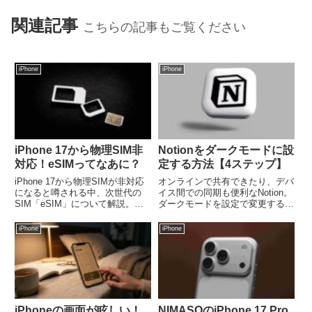
関連記事
こちらの記事もご覧ください
iPhone
iPhone
iPhone 17から物理SIM非
Notionをダークモードに設
対応！eSIMってなあに？
定する方法【4ステップ】
iPhone 17から物理SIMが非対応
オンラインで共有できたり、デバ
になると噂される中、次世代の
イス間での同期も便利なNotion。
SIM「eSIM」について解説。
ダークモードを設定で変更する方
eSIMの仕組みから、物理SIMと
法がMacだと少し複雑だったので
の違い、乗り換えのメリット・デ
記事に残します。Notionユーザー
iPhone
iPhone
メリットまで、スマホユーザーが
はiPhoneやiPadでも使っている
知っておくべき情報をまとめまし
と思うので、モバイルデバイスで
た。
の設定方...
iPhoneの画面が眩しい！
NIMASOのiPhone 17 Pro