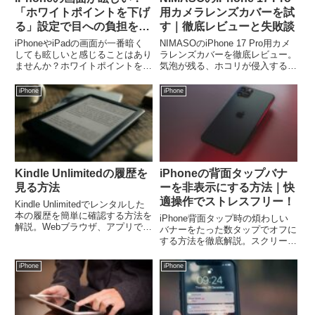
「ホワイトポイントを下げ
用カメラレンズカバーを試
る」設定で目への負担を軽
す｜徹底レビューと失敗談
減
iPhoneやiPadの画面が一番暗く
NIMASOのiPhone 17 Pro用カメ
しても眩しいと感じることはあり
ラレンズカバーを徹底レビュー。
ませんか？ホワイトポイントを下
気泡が残る、ホコリが侵入するな
げる機能を使えば、白の刺激を抑
ど、使用して分かった失敗談と、
えて目に優しい明るさに調整可能
購入を検討している方へのアドバ
iPhone
iPhone
です。設定方法や便利な活用術を
イスを詳細解説します。
解説します。
Kindle Unlimitedの履歴を
iPhoneの背面タップバナ
見る方法
ーを非表示にする方法｜快
適操作でストレスフリー！
Kindle Unlimitedでレンタルした
本の履歴を簡単に確認する方法を
iPhone背面タップ時の煩わしい
解説。Webブラウザ、アプリでの
バナーをたった数タップでオフに
履歴管理のコツと、効果的な読書
する方法を徹底解説。スクリーン
管理のテクニックをご紹介しま
ショットやショートカットがもっ
す。
と快適に！設定アプリから簡単設
iPhone
iPhone
定でストレスフリーなスマホライ
フを。