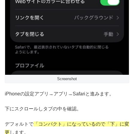
Screenshot
iPhoneの設定アプリ→アプリ→Safariと進みます。
下にスクロールしタブの中を確認。
デフォルトで
「コンパクト」になっているので「下」に変
更
します。