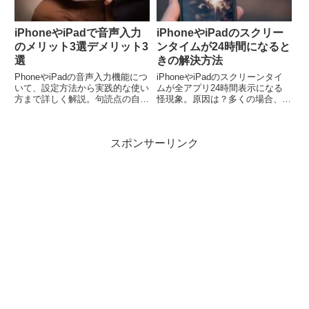
iPhoneやiPadで音声入力
iPhoneやiPadのスクリー
のメリット3選デメリット3
ンタイムが24時間になると
選
きの解決方法
PhoneやiPadの音声入力機能につ
iPhoneやiPadのスクリーンタイ
いて、設定方法から実践的な使い
ムが全アプリ24時間表示になる
方まで詳しく解説。句読点の自動
怪現象。原因は？多くの場合、再
入力や高速入力など3つのメリッ
起動で簡単に解決します！この記
トと、改行操作や環境制約などの
事では、実際に試した方法やOS
デメリットを徹底分析します。
アップデートなど他の対処法も分
スポンサーリンク
かりやすく解説。