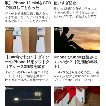
取】iPhone 12 miniをGEO
使いすぎ防止
で買取してもらった
限りある時間を有効に使うには
iPhoneの使いすぎはなんとかし
iPhoneを新機種に乗り換えると
たいものです。最近読んだ本で紹
今まで使っていたデバイスをどう
介されていたiPhoneをグレイス
するか悩んでいる方も多いのでは
ケールにすることで防止する方法
ないしょうか？筆者も15 Proを購
を試したところ実際に効果があっ
入して乗り換えてから12 miniを
iPhone
iPhone
たので設定方法を紹介します。グ
使わなくなってしまいました。手
レイスケールにするとカラ...
元に残しておいたり誰かに譲った
り、買取しても...
【100均で十分？】ダイソ
iPhoneでKindleは読みに
ーのiPhone 16用ソフトク
くいのか？【使用歴3年以
リアケース2種類を試す
上】
ダイソーのiPhone 16用クリアケ
Kindle本を読み始めるのに、一番
ース（100円）2種類を徹底比
かんたんなのがiPhoneのKindleア
較！カメラ保護の有無やケーブル
プリ。iPhoneで読むことのメリ
干渉など、それぞれの特徴と「お
ット・デメリット、快適な設定を
すすめな人」を解説。コスパ最強
解説します。この記事の信頼性
iPhone
iPhone
ケースの実用性を検証します。
2020年からKindle本を年間100冊
MagSafe非対応の点も要チェッ
以上読む 読書連続日数12...
ク。