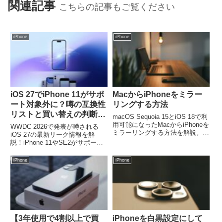
関連記事
こちらの記事もご覧ください
iPhone
iPhone
iOS 27でiPhone 11がサポ
MacからiPhoneをミラー
ート対象外に？噂の互換性
リングする方法
リストと買い替えの判断基
macOS Sequoia 15とiOS 18で利
準
用可能になったMacからiPhoneを
WWDC 2026で発表が噂される
ミラーリングする方法を解説。
iOS 27の最新リーク情報を解
iPhoneアプリをMacで使う方法や
説！iPhone 11やSE2がサポート
設定手順、ホーム画面への戻り方
対象外になると噂される背景や、
など、実際に使ってわかった便利
Apple Intelligence（AI）戦略との
iPhone
iPhone
な使い方と注意点をご紹介。
関係、お手持ちのモデルが使える
かどうかの判断基準とおすすめの
対策をまとめました。
【3年使用で4割以上で買
iPhoneを白黒設定にして