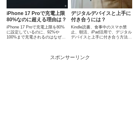
iPhone 17 Proで充電上限
デジタルデバイスと上手に
80%なのに超える理由は？
付き合うには？
iPhone 17 Proで充電上限を80%
Kindle読書、食事中のスマホ禁
に設定しているのに、92%や
止、朝活、iPad活用で、デジタル
100%まで充電されるのはなぜ？
デバイスと上手に付き合う方法を
その原因とAppleの仕様、バッテ
ご紹介。集中力を高め、時間を有
リー寿命を延ばすための正しい知
効活用して、より豊かな毎日を送
識をわかりやすく解説します。
りましょう。
スポンサーリンク