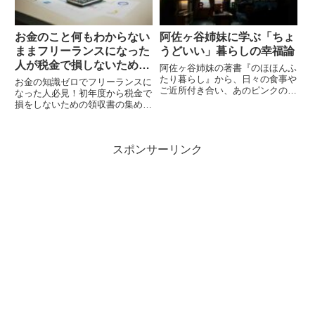
お金のこと何もわからない
阿佐ヶ谷姉妹に学ぶ「ちょ
ままフリーランスになった
うどいい」暮らしの幸福論
人が税金で損しないための
阿佐ヶ谷姉妹の著書『のほほんふ
基礎知識
たり暮らし』から、日々の食事や
お金の知識ゼロでフリーランスに
ご近所付き合い、あのピンクのド
なった人必見！初年度から税金で
レスの秘密まで、自分らしく「ち
損をしないための領収書の集め
ょうどいい」幸せを見つけるヒン
方、青色申告のメリット、おすす
トをまとめました。
め会計ソフト、お得な控除制度ま
でを分かりやすく解説します。独
スポンサーリンク
立直後の不安を解消し、賢く手元
にお金を残しましょう。