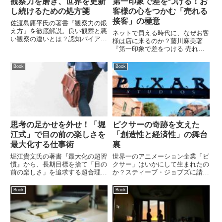
観察力を磨き、世界を更新
第一印象で差をつける！お
し続けるための処方箋
客様の心をつかむ「売れる
接客」の極意
佐渡島庸平氏の著書『観察力の鍛
え方』を徹底解説。良い観察と悪
ネットで買える時代に、なぜお客
い観察の違いとは？認知バイアス
様は店に来るのか？藤川麻美著
や感情がどう観察を阻害するの
『第一印象で差をつける 売れる
か、日常で実践できる「仮説」の
接客』から、観察力や未来への提
立て方と愛を持って対象を観る極
案など、選ばれる販売員になるた
Book
Book
意を紹介します。
めの具体的な秘訣を解説します。
接客の悩みを解決し、顧客を増や
すヒントが満載です。
思考の足かせを外せ！「堀
ピクサーの奇跡を支えた
江式」で目の前の楽しさを
「創造性と経済性」の舞台
最大化する仕事術
裏
堀江貴文氏の著書『最大化の超習
世界一のアニメーション企業「ピ
慣』から、長期目標を捨て「目の
クサー」はいかにして生まれたの
前の楽しさ」を追求する超合理的
か？スティーブ・ジョブズに請わ
な仕事術を解説。ストレスの正
れたCFOローレンス・レビーの
体、アウトプットの価値、ミニマ
著書から、ストーリー至上主義と
Book
Book
ル生活の極意とは？
イノベーションを守る組織文化、
そして逆境を覆す戦略思考を解説
します。