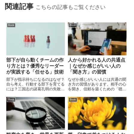
関連記事
こちらの記事もご覧ください
Book
Book
部下が自ら動くチームの作
人から好かれる人の共通点
り方とは？優秀なリーダー
｜なぜか感じがいい人の
が実践する「任せる」技術
「聞き方」の習慣
部下が指示待ちになるのはなぜ？
なぜか感じがいい人には共通の聞
自ら考え、行動する部下を育てる
き方の習慣があります。相手の心
には？三国志の諸葛孔明の失敗か
を開き、信頼を築くための「聴く
ら学ぶ、リーダーが実践すべき
技術」を本書から解説。自己アピ
「任せる」技術と信頼関係の築き
ールを控え、相手に寄り添う会話
Book
Book
方を解説します。
術をマスターしましょう。