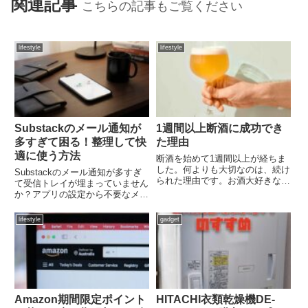
関連記事
こちらの記事もご覧ください
lifestyle
lifestyle
Substackのメール通知が
1週間以上断酒に成功でき
多すぎて困る！整理して快
た理由
適に使う方法
断酒を始めて1週間以上が経ちま
した。何よりも大切なのは、続け
Substackのメール通知が多すぎ
られた理由です。お酒大好きな筆
て受信トレイが埋まっていません
者がいきなりお酒を断つのは至難
か？アプリの設定から不要なメー
の業でした。まずは減酒から始め
ルをオフにして、必要な通知だけ
るのがおすすめです。最終的にノ
を受け取るためのカスタマイズ手
lifestyle
gadget
ンアルコールビールを飲むことで
順を画像付きで分かりやすく解説
1週間以上断酒に成功しまし
します。
た。...
Amazon期間限定ポイント
HITACHI衣類乾燥機DE-