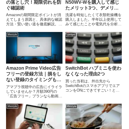
の落とし穴！期限切れを防
N50WV-Wを購入して感じ
ぐ確認術
たメリット3つ、デメリッ
ト3つ。
Amazonの期間限定ポイントが消
洗濯を時短したくて衣類乾燥機を
えてしまう原因と、具体的な確認
購入しました。半年以上使用して
方法・賢い使い道を徹底解説。通
みて感じたことや電気代を分析し
常ポイントとの違いや、マイポイ
てみました。日立(HITACHI) 日立
ントページでの有効期限チェック
5.0kg 衣類乾燥機HITACHI これっ
lifestyle
gadget
術など、損をしないための管理術
きりボタン DE-N50WV-W ホワイ
を紹介します。
トなぜ乾燥機付き洗濯機に...
Amazon Prime Video広告
SwitchBot ハブミニを使わ
フリーの登録方法｜損をし
なくなった理由2つ
ない登録のタイミングも解
買った当初は、外出先から
説
SwitchBotのスマホアプリでエア
アマプラ視聴中の広告にイライラ
コンをONにできてすごい！と思
していませんか？月額390円の
っていました。家に着く前にエア
「広告フリー」プランなら動画の
コンをつけておいて部屋を夏は涼
中断なし！登録手順や「月末登録
しく、冬は暖かくできて快適でし
は損？」という疑問への回答、実
lifestyle
lifestyle
た。そんなSwitchBot ハブミニを
際に使った感想をまとめました。
なぜ使わなくなった...