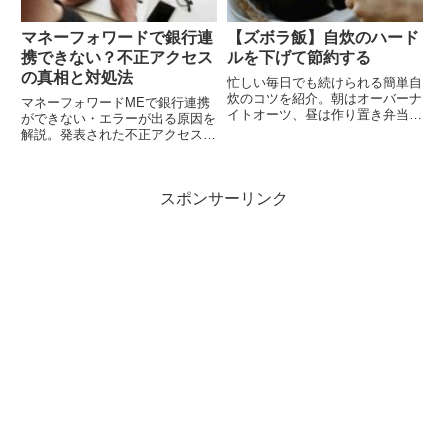
マネーフォワードで銀行連
【ズボラ飯】自炊のハード
携できない？不正アクセス
ルを下げて節約する
の真相と対処法
忙しい毎日でも続けられる簡単自
炊のコツを紹介。朝はオーバーナ
マネーフォワードMEで銀行連携
イトオーツ、昼は作り置き弁当、
ができない・エラーが出る原因を
夜は包丁いらずの鍋や納豆・キム
解説。発表された不正アクセスの
チ・サバ缶で栄養も節約もバッチ
真相や、資産・ログイン情報の安
リ！こだわりを捨てて、ズボラ飯
全性、ユーザーが今取るべき具体
で健康的な食生活を。
的な対処法をまとめました。不安
スポンサーリンク
を解消し、正しく再開を待ちまし
ょう。