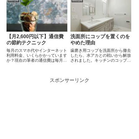
lifestyle
lifestyle
す。
きりボタン DE-N50WV-W ホワイ
トなぜ乾燥機付き洗濯機に...
【月2,600円以下】通信費
洗面所にコップを置くのを
の節約テクニック
やめた理由
毎月のスマホ代やインターネット
歯磨き用コップを洗面所から撤去
利用料金、いくらかかっています
したら、水アカとの戦いから解放
か？現在の筆者の通信費は毎月
されました。キッチンのコップ活
2,600円以下で収まっています。
用や手ですくう技術など、新しい
ひとつひとつを見直すことで支払
習慣と得られたメリットをご紹介
いが下げられるので自分の通信費
します。日常の「当たり前」を見
スポンサーリンク
がいくらかかっているのか見直し
直す価値とは？
てみましょう！現在の通信費【...