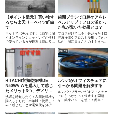
【ポイント還元】買い物す
歯間ブラシで口腔ケアをレ
るなら楽天リーベイツ経由
ベルアップ！フロス派だっ
で
た私が驚いた効果とは？
ネットでポチればすぐに自宅に届
フロスだけでは不十分だった？口
くオンラインショッピングが便利
腔洗浄器やフロスを愛用してきた
で使っている方が最近は特に多い
私が、堀江貴文さんの本をきっか
と思います。掲載されているショ
けに歯間ブラシを併用。歯間ブラ
ップで買い物することで楽天ポイ
シでしか取れない汚れの存在と、
gadget
lifestyle
ントが貯まる楽天リーベイツとい
むし歯・歯周病予防、口臭改善に
うサービスをご存知でしょうか？
効果を実感した体験談をご紹介し
Appleやユニクロ、なんとJ...
ます。
HITACHI衣類乾燥機DE-
ルンバがオフィスチェアに
N50WV-Wを購入して感じ
引っかる問題を解決する
たメリット3つ、デメリッ
ルンバやブラーバがオフィスチェ
ト3つ。
アに引っかかって停止する問題
洗濯を時短したくて衣類乾燥機を
を、結束バンドを使って簡単・格
購入しました。半年以上使用して
安に解決する方法を紹介。原因分
みて感じたことや電気代を分析し
析から実践的な対策まで、ロボッ
てみました。日立(HITACHI) 日立
ト掃除機ユーザー必見の情報で
5.0kg 衣類乾燥機HITACHI これっ