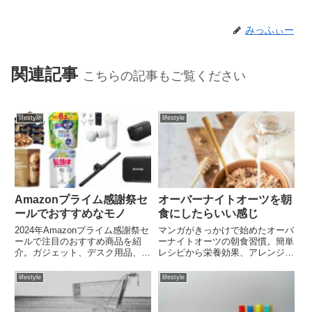
みっふぃー
関連記事
こちらの記事もご覧ください
lifestyle
lifestyle
Amazonプライム感謝祭セ
オーバーナイトオーツを朝
ールでおすすめなモノ
食にしたらいい感じ
2024年Amazonプライム感謝祭セ
マンガがきっかけで始めたオーバ
ールで注目のおすすめ商品を紹
ーナイトオーツの朝食習慣。簡単
介。ガジェット、デスク用品、食
レシピから栄養効果、アレンジ方
品、生活用品まで、実際に使用し
法まで徹底解説。食パンより健康
て良かった20アイテムを厳選。
的で罪悪感なく続けられる朝食の
lifestyle
lifestyle
プライム会員限定のお得な情報を
新習慣とは？
チェック！