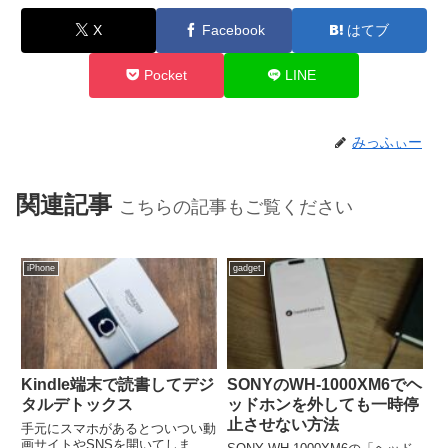
X
Facebook
はてブ
Pocket
LINE
みっふぃー
関連記事
こちらの記事もご覧ください
iPhone
gadget
Kindle端末で読書してデジ
SONYのWH-1000XM6でヘ
タルデトックス
ッドホンを外しても一時停
止させない方法
手元にスマホがあるとついつい動
画サイトやSNSを開いてしま