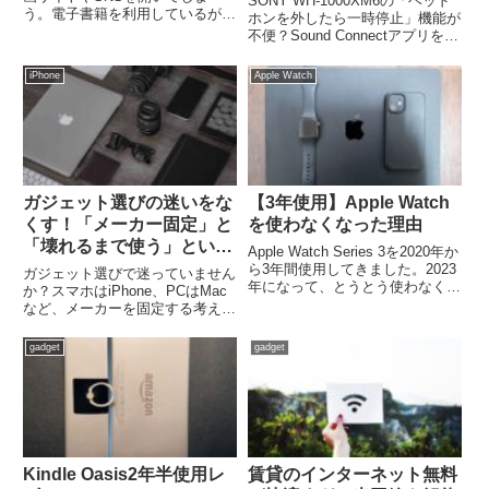
SONY WH-1000XM6の「ヘッド
う。電子書籍を利用しているがイ
ホンを外したら一時停止」機能が
マイチ読書に集中できない。そん
不便？Sound Connectアプリを使
な方におすすめなのがKindle端末
った簡単な設定変更で、快適な音
での読書です。限りある時間を読
楽・動画視聴を可能にする方法を
iPhone
Apple Watch
書して有効活用しましょう！
詳しく解説します。
(function(b,c,f...
ガジェット選びの迷いをな
【3年使用】Apple Watch
くす！「メーカー固定」と
を使わなくなった理由
「壊れるまで使う」という
Apple Watch Series 3を2020年か
賢い考え方
ら3年間使用してきました。2023
ガジェット選びで迷っていません
年になって、とうとう使わなくな
か？スマホはiPhone、PCはMac
りました。バッテリー持ちなどの
など、メーカーを固定する考え方
理由からです。新しい機種への乗
と「壊れるまで使う」という2つ
り換えればいいんじゃない？と思
のコツで、無駄な買い物を減ら
gadget
gadget
うかもしれません。それも検討し
し、本当に必要なガジェットを見
ま...
つける方法を紹介します。
Kindle Oasis2年半使用レ
賃貸のインターネット無料