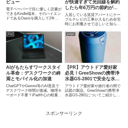
ビュー
が快適すぎて光回線を解約
したら年6万円の節約がで
電子ペーパーで目に優しく読書が
きた
できるKindle端末。そのハイエン
入居している賃貸アパートにケー
ドであるOasisを購入して2年半
ブルテレビの工事が入るため在宅
が経過しました。使用感やよかっ
時にお邪魔させてほしいと知らせ
たところ、イマイチなポイントを
がきました。テレビ線を工事して
紹介します！
モデムとルーターが置かれていっ
iPad
gadget
(function(b,c,f,g,a,d,e)
た。そしてアパートの入り口には
{b.Moshimo...
インターネット無料の看板。どう
にもうさんくさい。タダより怖
い...
AIがもたらすワークスタイ
【PR】アウトドア愛好家
ル革命：デスクワークの終
必見！GreeShowの携帯浄
焉とモバイル化の加速
水器GS-2801で安全な水を
確保
ChatGPTやGemini等のAI普及で
アウトドア愛好家や旅行者の間で
デスクワーク時間が激減。物理キ
話題の製品、GreeShowの携帯浄
ーボード不要？iPad中心の軽量ワ
水器GS-2801についてご紹介しま
ークスタイルが注目。AIがもたら
す。キャンプや登山、海外旅行な
すワークスペース革命を徹底解
ど、安全な飲料水の確保が難しい
説。
場面で大活躍するこの製品の魅力
スポンサーリンク
を、詳しくお伝えしていきます。
(function...