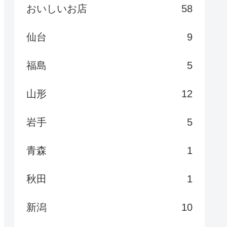
おいしいお店
58
仙台
9
福島
5
山形
12
岩手
5
青森
1
秋田
1
新潟
10