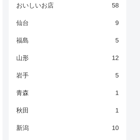
おいしいお店
58
仙台
9
福島
5
山形
12
岩手
5
青森
1
秋田
1
新潟
10