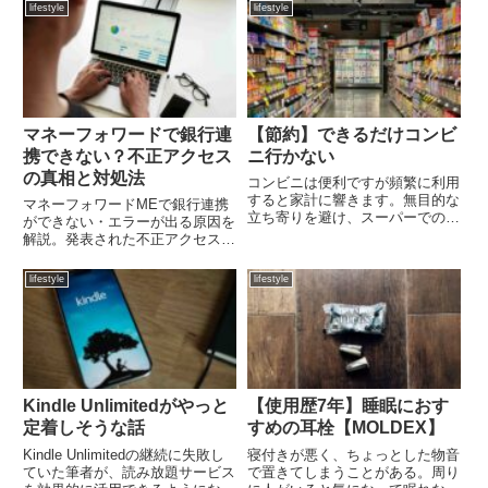
勝手に切り替わるオートプレイを
のように、行動のハードルを極限
lifestyle
lifestyle
止める手順やブラウザでの対策を
まで下げる仕組み作りが継続の秘
分かりやすく解説します。
訣です。忘れ物防止など日常に応
用できる鉄則を解説します。
マネーフォワードで銀行連
【節約】できるだけコンビ
携できない？不正アクセス
ニ行かない
の真相と対処法
コンビニは便利ですが頻繁に利用
すると家計に響きます。無目的な
マネーフォワードMEで銀行連携
立ち寄りを避け、スーパーでのま
ができない・エラーが出る原因を
とめ買いやマイボトルの活用で節
解説。発表された不正アクセスの
約を。メルカリ発送や旅行時など
真相や、資産・ログイン情報の安
目的を明確にした利用法で賢く付
全性、ユーザーが今取るべき具体
lifestyle
lifestyle
き合いましょう。
的な対処法をまとめました。不安
を解消し、正しく再開を待ちまし
ょう。
Kindle Unlimitedがやっと
【使用歴7年】睡眠におす
定着しそうな話
すめの耳栓【MOLDEX】
Kindle Unlimitedの継続に失敗し
寝付きが悪く、ちょっとした物音
ていた筆者が、読み放題サービス
で置きてしまうことがある。周り