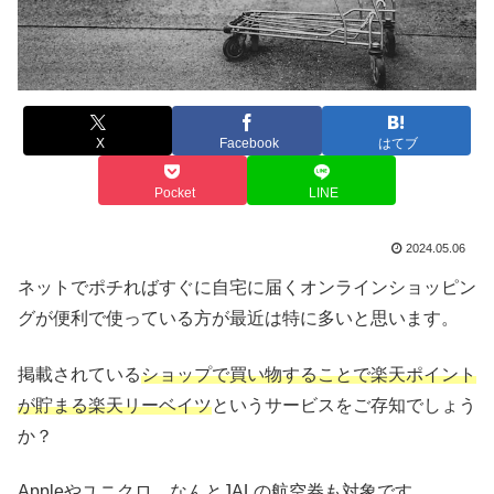
X
Facebook
はてブ
Pocket
LINE
2024.05.06
ネットでポチればすぐに自宅に届くオンラインショッピン
グが便利で使っている方が最近は特に多いと思います。
掲載されている
ショップで買い物することで楽天ポイント
が貯まる楽天リーベイツ
というサービスをご存知でしょう
か？
Appleやユニクロ、なんとJALの航空券も対象です。