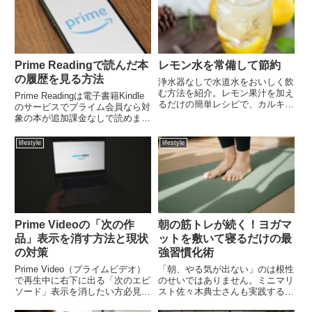
Prime Readingで読んだ本
レモン水を常備して節約
の履歴を見る方法
浄水器なしで水道水をおいしく飲
む方法を紹介。レモン果汁を加え
Prime Readingは電子書籍Kindle
るだけの簡単レシピで、カルキ臭
のサービスでプライム会員なら対
さを解消し低コストで続けられる
象の本が追加課金なしで読めま
節約術。ルイボスティーとの使い
す。書籍やマンガ、雑誌も対象の
分けで飽きずに毎日の水分摂取を
ものはダウンロードしてすぐに読
lifestyle
lifestyle
実現。
めるのでとても便利に使っていた
のですが、ある日問題が発生。セ
ールでKind...
Prime Videoの「次の作
朝の筋トレが続く！ヨガマ
品」表示を消す方法と現状
ットを敷いて寝るだけの最
の対策
強習慣化術
Prime Video（プライムビデオ）
「朝、やる気が出ない」のは根性
で再生中に右下に出る「次のエピ
のせいではありません。ミニマリ
ソード」表示を消したい方必見。
スト佐々木典士さんも実践する
公式設定で非表示にできるのか、
「ヨガマットを敷いて寝る」習慣