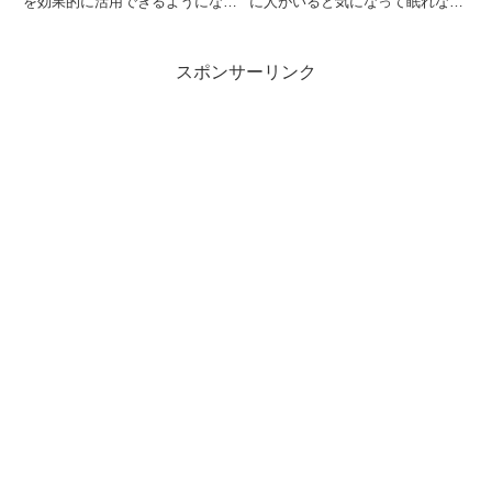
を効果的に活用できるようになっ
に人がいると気になって眠れな
た方法を紹介。本の選び方、ハイ
い。そんな方におすすめなのが睡
ライト機能の使い方、おすすめジ
眠時の耳栓です！数種類の耳栓を
ャンル、お得なキャンペーン情報
購入して試しましたが、最終的に
スポンサーリンク
など、具体的な活用法を解説しま
MOLDEXの耳栓に落ち着きまし
す。
た。睡眠時の耳栓使用歴7年の
筆...