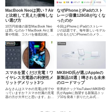
MacBook Neoは買い？Air
なぜiPhoneとiPadのスト
と比較して見えた後悔しな
レージ容量128GBがなくな
い選び方
ったのか
10万円前後の新型MacBook Neo
今回はiPhoneとiPadのストレー
は買いなのか？MacBook Airと重
ジの話題です。毎年新しいモデル
量や性能、コスパを徹底比較。初
が出るたびにiPhoneのカメラ性
めてのMac選びで後悔したくない
能がよくなり写真をたくさん撮っ
学生や事務職の方へ、最適な判断
て保存。4K動画だって今では当
iPhone
iPhone
基準を解説します。
たり前に撮れる時代になりまし
た。そうすると必然とストレージ
容量が必要になります...
スマホを置くだけ充電！ワ
MKBHD氏が選ぶAppleの
イヤレス充電器の利便性メ
新製品10選｜噂される未来
リットデメリット3つ
のロードマップ
みなさんはスマホの充電は何でや
世界的テックYouTuberのMKBHD
っていますか？スマホ付属の充電
氏がAppleに熱望する新製品トッ
器の方が大半だと思います。お部
プ10を発表！折りたたみ式
屋がケーブルや充電器でごちゃご
iPhoneやセルラー対応MacBook
ちゃしていませんか？充電のたび
など、実際に開発が噂される未来
にケーブルを抜き差しするのはも
のロードマップと合わせて徹底解