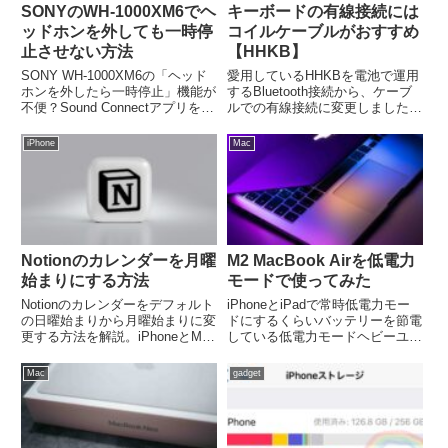
SONYのWH-1000XM6でヘ
キーボードの有線接続には
ッドホンを外しても一時停
コイルケーブルがおすすめ
止させない方法
【HHKB】
SONY WH-1000XM6の「ヘッド
愛用しているHHKBを電池で運用
ホンを外したら一時停止」機能が
するBluetooth接続から、ケーブ
不便？Sound Connectアプリを使
ルでの有線接続に変更しました。
った簡単な設定変更で、快適な音
今回はそのケーブルについてコイ
楽・動画視聴を可能にする方法を
ルケーブルを購入したことでデス
iPhone
Mac
詳しく解説します。
クがおしゃれになったので解説し
ます。(function(b,c,f,g,a,d,...
Notionのカレンダーを月曜
M2 MacBook Airを低電力
始まりにする方法
モードで使ってみた
Notionのカレンダーをデフォルト
iPhoneとiPadで常時低電力モー
の日曜始まりから月曜始まりに変
ドにするくらいバッテリーを節電
更する方法を解説。iPhoneとMac
している低電力モードヘビーユー
両方の設定手順をステップバイス
ザーですが、少し前にMacにも低
テップで紹介。より使いやすいカ
電力モードが実装されたので試し
Mac
gadget
レンダー表示にカスタマイズしま
てみました。結果、低電力モード
しょう。
にするとCPUは約44〜45%、
GPUは約26〜3...