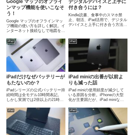
Google マップのオフライ
デジタルデバイスと上手に
ンマップ機能を使いこなそ
付き合うには？
う！
Kindle読書、食事中のスマホ禁
止、朝活、iPad活用で、デジタル
Google マップのオフラインマッ
デバイスと上手に付き合う方法を
プ機能の使い方を詳しく解説。イ
ご紹介。集中力を高め、時間を有
ンターネット接続なしで地図を使
効活用して、より豊かな毎日を送
える便利な機能の設定方法や活用
りましょう。
のコツ、iPadでの使用法まで。旅
iPad
iPad
行や出張に役立つ情報満載！
iPadだけなぜバッテリーが
iPad miniの出番が以前よ
もたないのか？
りも減った話
iPadシリーズの公式バッテリー持
iPad miniの使用頻度が減少して
続時間は全モデル10時間表記。
いる原因を分析。iPhoneの大型
しかし実測では2倍以上の21時間
化が主要因だが、iPad miniなら
超え！MacBookやiPhoneと比較
ではの活用シーンも紹介。モバイ
しAppleが控えめに表示する理由
ルデバイスの最適な選択と使い分
iPad
iPad
を検証します。
けについて考察した記事です。