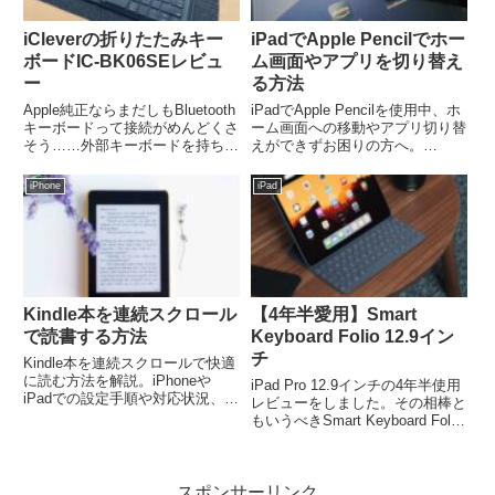
iCleverの折りたたみキー
iPadでApple Pencilでホー
ボードIC-BK06SEレビュ
ム画面やアプリを切り替え
ー
る方法
Apple純正ならまだしもBluetooth
iPadでApple Pencilを使用中、ホ
キーボードって接続がめんどくさ
ーム画面への移動やアプリ切り替
そう……外部キーボードを持ち歩
えができずお困りの方へ。
くとかさばりそう……そんな疑問
AssistiveTouchの設定方法や活用
にお答えします！iCleverの折り
法を詳しく解説。指紋がつかない
iPhone
iPad
たたみキーボードIC-BK06SEを
快適な操作方法を実現できます。
3,000円ちょっとで購入して使
画面の見やすさも考慮した設定の
っ...
コツもご紹介。
Kindle本を連続スクロール
【4年半愛用】Smart
で読書する方法
Keyboard Folio 12.9イン
チ
Kindle本を連続スクロールで快適
に読む方法を解説。iPhoneや
iPad Pro 12.9インチの4年半使用
iPadでの設定手順や対応状況、メ
レビューをしました。その相棒と
リット・デメリットまで詳しく紹
もいうべきSmart Keyboard Folio
介。初心者でも分かりやすい操作
もレビューします。なぜMagic
ガイド。
Keyboardではないのかなど解説
します！Magic Keyboardは使わ
スポンサーリンク
ない...