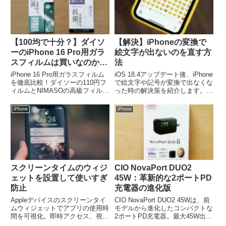
【100均で十分？】ダイソ
【解決】iPhoneの変換で
ーのiPhone 16 Pro用ガラ
絵文字が出ないのを直す方
スフィルムは買いなのか？
法
iPhone 15 Pro用フィルム
iPhone 16 Pro用ガラスフィルム
iOS 18.4アップデート後、iPhone
と比較
を徹底比較！ダイソーの110円フ
で絵文字や記号が変換で出なくな
ィルムとNIMASOの高級フィル
った時の解決策を紹介します。
ム、どちらを選ぶべき？貼り付け
「キーボードの変換学習をリセッ
の難易度、画面保護性能、コスト
ト」するだけで簡単に直せます。
iPhone
iPhone
パフォーマンスを専門家が解説。
同じ不具合でお困りの方はぜひお
試しください。
スクリーンタイムのウィジ
CIO NovaPort DUO2
ェットを設置して使いすぎ
45W：革新的な2ポートPD
防止
充電器の進化版
Appleデバイスのスクリーンタイ
CIO NovaPort DUO2 45Wは、前
ムウィジェットでアプリの使用時
モデルから進化したコンパクトな
間を可視化。即時アクセス、視覚
2ポートPD充電器。最大45W出
的把握、自己管理を実現し、健康
力、NovaIntelligence搭載で2台同