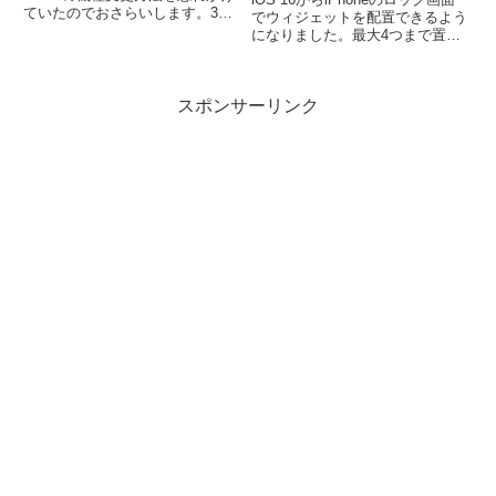
ていたのでおさらいします。3ス
でウィジェットを配置できるよう
テップかんたんにできて、すぐに
になりました。最大4つまで置く
モバイル通信できるようになりま
ことができ、ひと目で情報を確認
す。 ①SIMカードを入れ替える
したりタップすることで瞬時にア
②mineoのプロファイルをダウン
プリにアクセスできます。ウィジ
ロード ③プロフ...
スポンサーリンク
ェットに対応していないアプリも
ショートカットを使う...