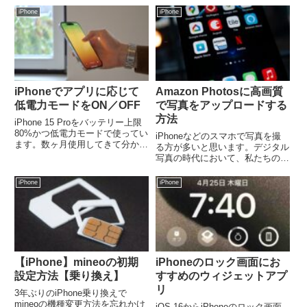
的なデジタル生活をサポートしま
時急速充電が可能。安全性も向上
iPhone
iPhone
す。
し、ビジネスや旅行に最適。本記
事では詳細なレビューと比較を提
供します。
iPhoneでアプリに応じて
Amazon Photosに高画質
低電力モードをON／OFF
で写真をアップロードする
方法
iPhone 15 Proをバッテリー上限
80%かつ低電力モードで使ってい
iPhoneなどのスマホで写真を撮
ます。数ヶ月使用してきて分かっ
る方が多いと思います。デジタル
たのは低電力モードだとアプリに
写真の時代において、私たちの思
よってパフォーマンスが大きく下
い出を最高の品質で保存すること
がること。特にKindleアプリでの
は非常に重要です。Amazon
iPhone
iPhone
ページ送りの動作がもっさりしま
Photosは、多くの人々に利用さ
す。これま...
れている写真保存サービスです
が、アップロード方法に...
【iPhone】mineoの初期
iPhoneのロック画面にお
設定方法【乗り換え】
すすめのウィジェットアプ
リ
3年ぶりのiPhone乗り換えで
mineoの機種変更方法を忘れかけ
iOS 16からiPhoneのロック画面