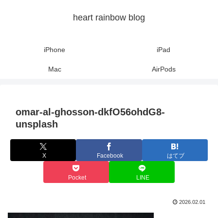
heart rainbow blog
iPhone
iPad
Mac
AirPods
omar-al-ghosson-dkfO56ohdG8-
unsplash
X
Facebook
はてブ
Pocket
LINE
2026.02.01