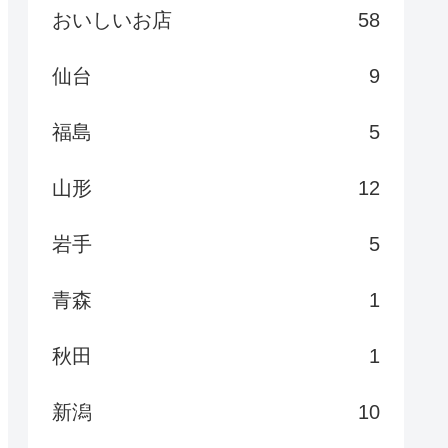
おいしいお店
58
仙台
9
福島
5
山形
12
岩手
5
青森
1
秋田
1
新潟
10