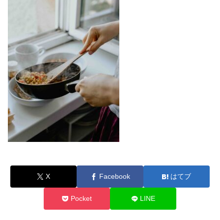
X
Facebook
はてブ
Pocket
LINE