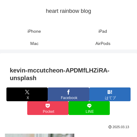
heart rainbow blog
iPhone
iPad
Mac
AirPods
kevin-mccutcheon-APDMfLHZiRA-
unsplash
X
Facebook
はてブ
Pocket
LINE
2025.03.13