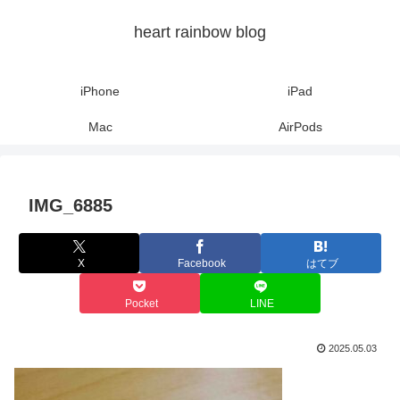
heart rainbow blog
iPhone
iPad
Mac
AirPods
IMG_6885
X
Facebook
はてブ
Pocket
LINE
2025.05.03