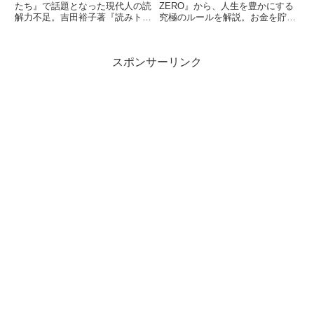
たち』で話題となった現代人の読
ZERO』から、人生を豊かにする
解力不足。吉田裕子著『読みト
究極のルールを解説。お金を貯め
レ』から、ビジネスやSNSで役
込むことの罠、経験への投資、健
立つ「正確に読み解く力」の鍛え
康と時間の重要性を学び、後悔の
方を解説します。主語・述語の捉
ない人生を送るためのヒントを得
スポンサーリンク
え方や事実と意見の切り分け方な
ましょう。
ど、実践的なコツを凝縮。