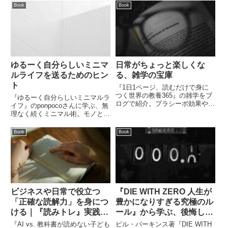
著書から、ストーリー至上主義と
向き合い方、読書の価値について
Book
Book
イノベーションを守る組織文化、
印象的な引用とともに解説しま
そして逆境を覆す戦略思考を解説
す。
します。
ゆるーく自分らしいミニマ
日常がちょっと楽しくな
ルライフを送るためのヒン
る、雑学の宝庫
ト
『1日1ページ、読むだけで身に
つく世界の教養365』の雑学をブ
『ゆるーく自分らしいミニマルラ
ログで紹介。プラシーボ効果や天
イフ』のponpocoさんに学ぶ、無
才たちの意外な一面など、知的好
理なく続くミニマル術。モノとの
奇心を刺激する内容が満載。日々
付き合い方から食事の時短術ま
の会話が豊かになること間違いな
で、あなたも今日から実践できる
Book
Book
し！
ヒントが満載です。
ビジネスや日常で役立つ
『DIE WITH ZERO 人生が
「正確な読解力」を身につ
豊かになりすぎる究極のル
ける｜『読みトレ』実践ガ
ール』から学ぶ、後悔しな
イド
い人生を送る秘訣
『AI vs. 教科書が読めない子ども
ビル・パーキンス著『DIE WITH