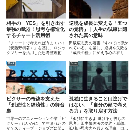
相手の「YES」を引き出す
逆境を成長に変える「五つ
最強の武器！思考を構造化
の覚悟」｜人生の試練に隠
するチャート活用術
された真の意味
『チャートで考えればうまくいく
田坂広志氏の著書『すべては導か
（安藤芳樹著）』を基に、ロジッ
れている』を基に、逆境や失敗を
クツリーを活用した思考整理術を
「成長の糧」に変える心の在り方
解説。シンプルで伝わる資料作成
を解説。人生の困難に隠された真
のコツや、論理構造を組み立てて
の意味を読み解き、前向きに生き
Book
Book
相手の「YES」を引き出す具体
るための「五つの覚悟」を紹介し
的なステップを紹介します。
ます。
ピクサーの奇跡を支えた
孤独に生きることは逃げで
「創造性と経済性」の舞台
はない。「自分の頭で考え
裏
る力」を取り戻す方法
世界一のアニメーション企業「ピ
『孤独に生きよ 逃げるが勝ちの
クサー」はいかにして生まれたの
思考』田中慎弥著の要約・感想。
か？スティーブ・ジョブズに請わ
孤独が思考力を鍛える理由、自分
れたCFOローレンス・レビーの
の頭で考える重要性、AI時代との