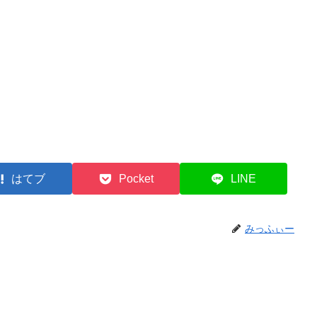
はてブ
Pocket
LINE
みっふぃー