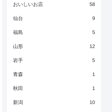
おいしいお店
58
仙台
9
福島
5
山形
12
岩手
5
青森
1
秋田
1
新潟
10