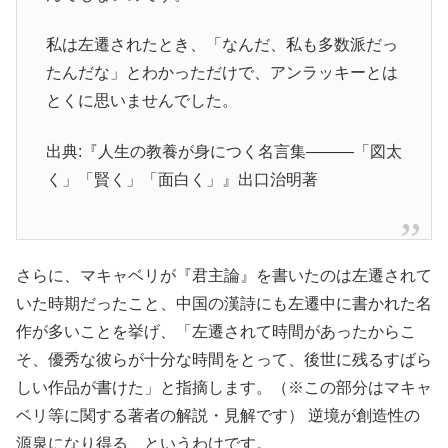
私は左遷されたとき、「なんだ、私も多数派だっ
たんだな」とわかっただけで、アンラッキーとは
とくに思いませんでした。
出典:『人生の教養が身につく名言集―――「図太
く」「賢く」「面白く」』出口治明著
さらに、マキャベリが『君主論』を書いたのは左遷されて
いた時期だったこと、中国の漢詩にも左遷中に書かれた名
作が多いことを挙げ、「左遷されて時間があったからこ
そ、優秀な彼らが十分な時間をとって、後世に残るすばら
しい作品が書けた」と指摘します。（※この部分はマキャ
ベリ等に関する著者の解説・見解です） 逆境が創造性の
源泉になり得る、というわけです。