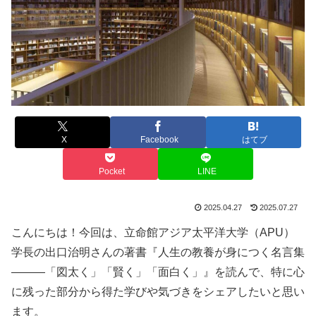
X
Facebook
はてブ
Pocket
LINE
2025.04.27
2025.07.27
こんにちは！今回は、立命館アジア太平洋大学（APU）
学長の出口治明さんの著書『人生の教養が身につく名言集
―――「図太く」「賢く」「面白く」』を読んで、特に心
に残った部分から得た学びや気づきをシェアしたいと思い
ます。