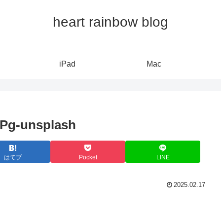
heart rainbow blog
iPad
Mac
MPg-unsplash
はてブ
Pocket
LINE
2025.02.17