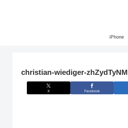
iPhone
christian-wiediger-zhZydTyN
X
Facebook