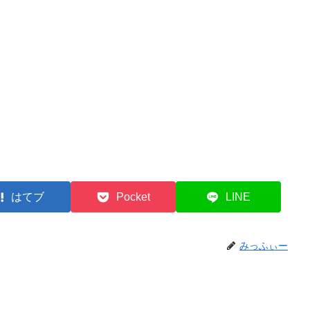
はてブ
Pocket
LINE
みっふぃー