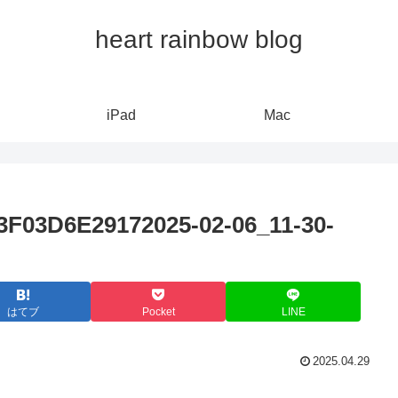
heart rainbow blog
iPad
Mac
F03D6E29172025-02-06_11-30-
はてブ
Pocket
LINE
2025.04.29