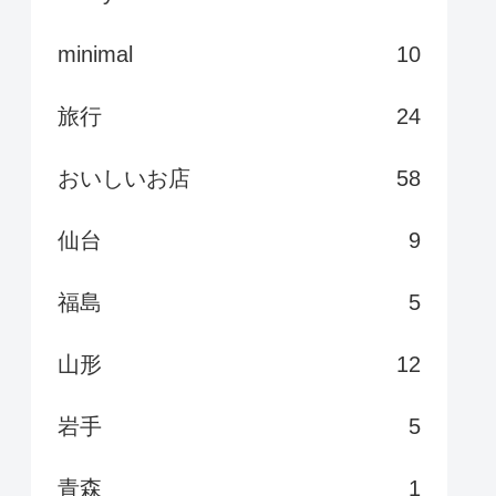
minimal
10
旅行
24
おいしいお店
58
仙台
9
福島
5
山形
12
岩手
5
青森
1