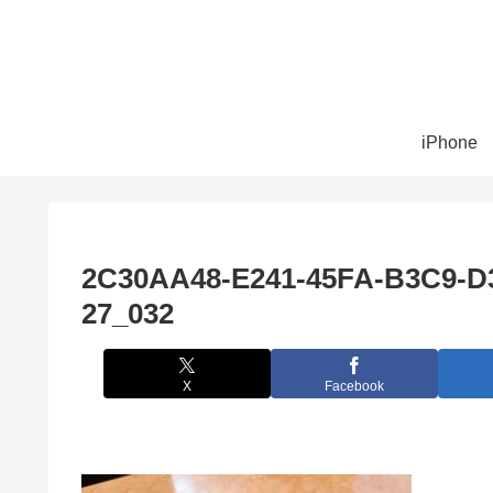
iPhone
2C30AA48-E241-45FA-B3C9-D3
27_032
X
Facebook