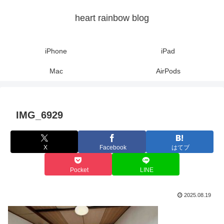
heart rainbow blog
iPhone
iPad
Mac
AirPods
IMG_6929
X
Facebook
はてブ
Pocket
LINE
2025.08.19