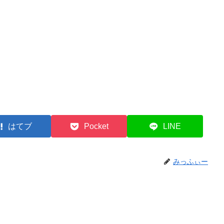
はてブ
Pocket
LINE
みっふぃー