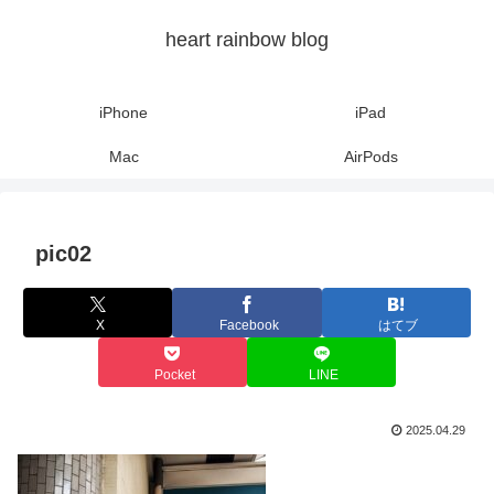
heart rainbow blog
iPhone
iPad
Mac
AirPods
pic02
X
Facebook
はてブ
Pocket
LINE
2025.04.29