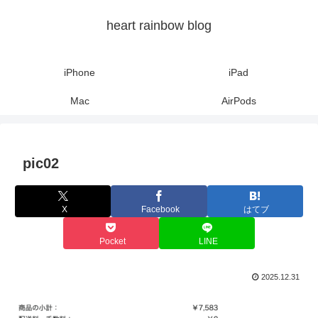
heart rainbow blog
iPhone
iPad
Mac
AirPods
pic02
X
Facebook
はてブ
Pocket
LINE
2025.12.31