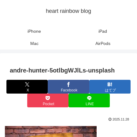
heart rainbow blog
iPhone
iPad
Mac
AirPods
andre-hunter-5otlbgWJlLs-unsplash
X
Facebook
はてブ
Pocket
LINE
2025.11.28