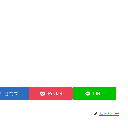
はてブ
Pocket
LINE
みっふぃー