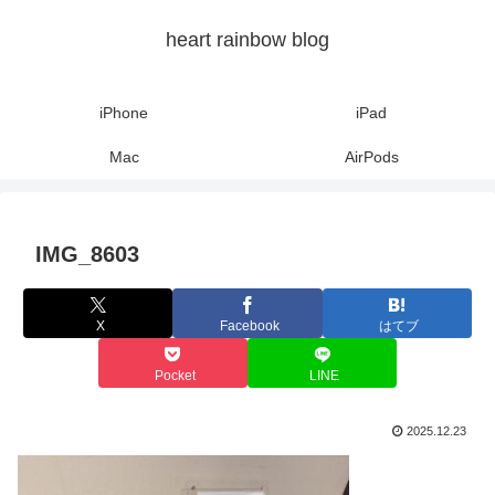
heart rainbow blog
iPhone
iPad
Mac
AirPods
IMG_8603
X
Facebook
はてブ
Pocket
LINE
2025.12.23