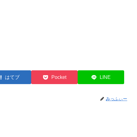
はてブ
Pocket
LINE
みっふぃー