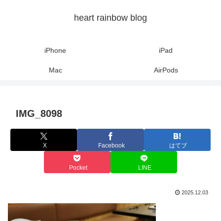
heart rainbow blog
iPhone
iPad
Mac
AirPods
IMG_8098
X
Facebook
はてブ
Pocket
LINE
2025.12.03