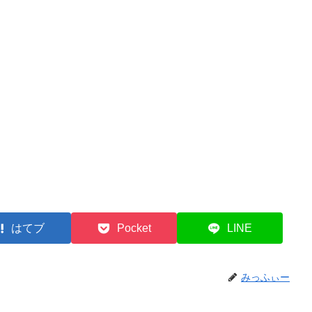
はてブ
Pocket
LINE
みっふぃー