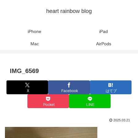
heart rainbow blog
iPhone
iPad
Mac
AirPods
IMG_6569
X
Facebook
はてブ
Pocket
LINE
2025.03.21