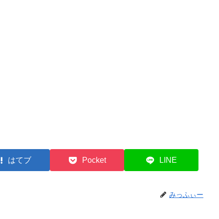
はてブ
Pocket
LINE
みっふぃー