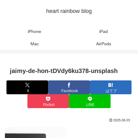
heart rainbow blog
iPhone
iPad
Mac
AirPods
jaimy-de-hon-tDVdy6ku378-unsplash
X
Facebook
はてブ
Pocket
LINE
2025.06.03