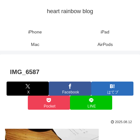
heart rainbow blog
iPhone
iPad
Mac
AirPods
IMG_6587
X
Facebook
はてブ
Pocket
LINE
2025.08.12