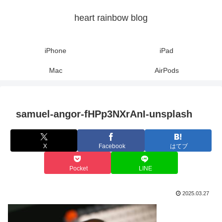
heart rainbow blog
iPhone
iPad
Mac
AirPods
samuel-angor-fHPp3NXrAnI-unsplash
X
Facebook
はてブ
Pocket
LINE
2025.03.27