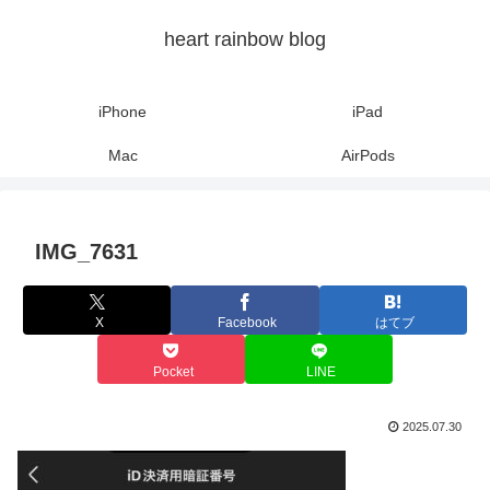
heart rainbow blog
iPhone
iPad
Mac
AirPods
IMG_7631
X
Facebook
はてブ
Pocket
LINE
2025.07.30