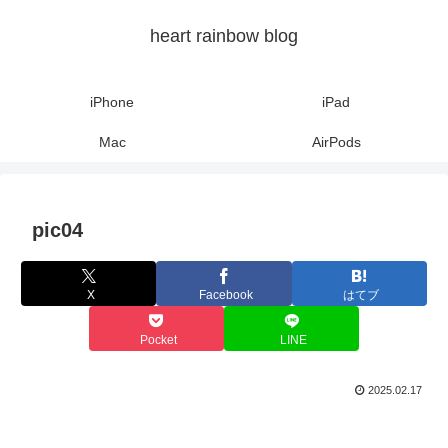
heart rainbow blog
iPhone
iPad
Mac
AirPods
pic04
X
Facebook
はてブ
Pocket
LINE
2025.02.17