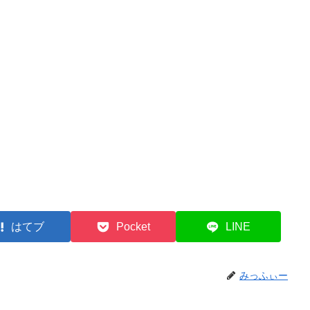
はてブ
Pocket
LINE
みっふぃー