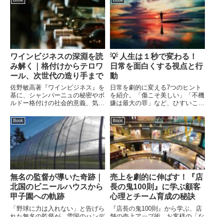
ワインビジネスの深淵を読
💡 人生は１秒で変わる！
み解く｜格付けからテロワ
日常を面白くする視点と行
ール、次世代の造り手まで
動
佐野敏高著『ワインビジネス』を
日常を劇的に変える7つのヒント
基に、シャンパーニュの秘密やボ
を紹介。「傷こそ美しい」「不機
ルドー格付けの社会的意義、気候
嫌は最大の罪」など、ひすいこた
変動がワイン産地に与える影響、
ろう氏の著書から、人生を面白く
そして今注目のヴァン・ナチュー
するための視点と行動を解説しま
Book
Book
ル（自然派ワイン）までを徹底解
す。
説。ワインの背後にある歴史と経
済を読み解きます。
無名の監督が導いた奇跡｜
売上を劇的に伸ばす！『店
北国のビニールハウスから
長の鬼100則』に学ぶ顧客
甲子園への軌跡
心理とチーム育成の秘訣
「野球に力は入れない」と告げら
『店長の鬼100則』から学ぶ、店
れた無名の監督が、雪国のハンデ
舗の売上アップ術。お客様の「な