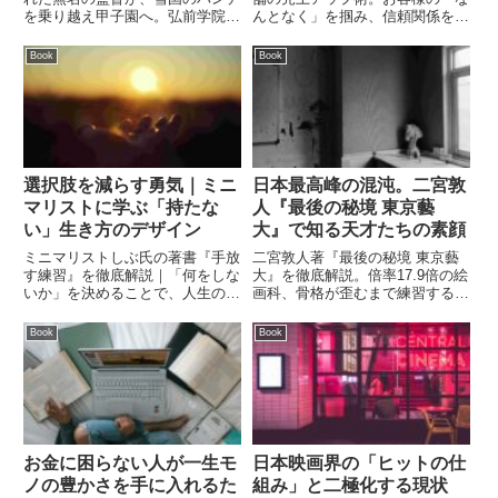
を乗り越え甲子園へ。弘前学院聖
んとなく」を掴み、信頼関係を築
愛高校野球部を導いた原田一範監
く方法、そしてスタッフ育成の秘
督の「凡事徹底」や「リフレーミ
訣まで、実践的なヒントを解説し
Book
Book
ング」など、ビジネスや人生にも
ます。
役立つ逆転の組織論とメンタル術
を解説します。
選択肢を減らす勇気｜ミニ
日本最高峰の混沌。二宮敦
マリストに学ぶ「持たな
人『最後の秘境 東京藝
い」生き方のデザイン
大』で知る天才たちの素顔
ミニマリストしぶ氏の著書『手放
二宮敦人著『最後の秘境 東京藝
す練習』を徹底解説｜「何をしな
大』を徹底解説。倍率17.9倍の絵
いか」を決めることで、人生の迷
画科、骨格が歪むまで練習する音
いをなくす方法を紹介します｜選
校生など、上野の森に潜む天才た
択のパラドックスを解消し、余白
ちのカオスな日常を紹介。芸術に
Book
Book
を作ることで自己肯定感を高める
命を懸ける彼らの生き様から、好
具体的なステップとは？
きなことに没頭する情熱を学びま
す。
お金に困らない人が一生モ
日本映画界の「ヒットの仕
ノの豊かさを手に入れるた
組み」と二極化する現状