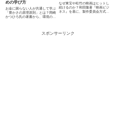
めの学び方
なぜ東宝や松竹の映画はヒットし
続けるのか？和田隆著『映画ビジ
お金に困らない人が共通して学ぶ
ネス』を基に、製作委員会方式や
「豊かさの原理原則」とは？岡崎
劇場網による「正のスパイラ
かつひろ氏の著書から、環境の変
ル」、そして中小規模作品が直面
え方、腸内環境と幸福の関係、
する「負のスパイラル」など、日
45歳以降の戦略まで徹底解説。
本映画界の裏側を解説します。
一生モノのスキルを身につけ、変
スポンサーリンク
化に強い自分を作るためのエッセ
ンスを凝縮しました。