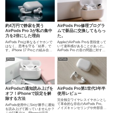
約4万円で静寂を買う
AirPods Pro修理プログラ
AirPods Pro 3が私の集中
ムで新品に交換してもらっ
力を2倍にした理由
た。
AirPods Proは単なるイヤホンで
AppleのAirPods Proを普段使って
はなく、思考を守る「結界」で
いて違和感があることがあった。
す。iPhone 17 Proとの組み合わ
AirPods Pro の音の問題に対する
せで、外出先を最高の書斎に変え
修理サービスプログラムというも
る活用術を紹介。ミニマリズムの
のがあり検査してもらえるようで
iPhone
AirPods
視点から、ノイズキャンセリング
す。結果、Apple Store(Apple 正
がもたらす集中力の正体を解説し
規サービスプロ...
ます。
AirPodsの通知読み上げを
AirPods Pro第1世代3年半
オフ！iPhoneで設定を解
使用レビュー
除する方法
完全独立ワイヤレスイヤホンとし
て革命的な存在のAirPods Pro。
AirPods使用中にSiriが勝手に通知
ノイズキャンセリングや外部音取
を読み上げて困っていませんか？
り込みなど1個で万能なのが
この記事では、iPhoneの設定か