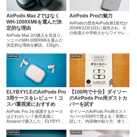
AirPods Max 2ではなく
AirPods Proの魅力
WH-1000XM6を選んだ決
AirPodsの歴史AirPods第1世代が
定的な理由
2016年12月13日に発売され、そ
の快適さや手軽さからワイヤレス
AirPods Max 2の購入を見送り、
イヤホンの代名詞となりました。
ソニーのWH-1000XM6を選んだ
ワイヤレス充電が可能になった
決定的な理由を解説。132gの重
AirPods第2世代が2019年3月20
量差や10時間のバッテリー持ち
日、ノイズキャセリング機能付
の違いなど、Apple信者でも納得
AirPods
AirPods
き...
せざるを得なかった「実用性の
差」を本音でレビューします。
ELYBYYLEのAirPods Pro
【100均で十分】ダイソー
3用ケースをレビュー！コ
のAirPods Pro用ダストカ
スパ重視派におすすめ
バーを試す
AirPods Pro 3を保護するケース
ダイソーのAirPods Pro用ダスト
はどれがいい？発売直後に
カバーが100円で買える！実際に
Amazonで購入した、ELYBYYLE
試して、内容物や貼り方、使う上
のクリアケースをレビュー。デザ
での注意点を徹底レビュー。コス
インを損なわず、カラビナも付い
パは？新品に貼るべき理由とは？
AirPods
AirPods
ていて便利！
正直な感想をまとめました。