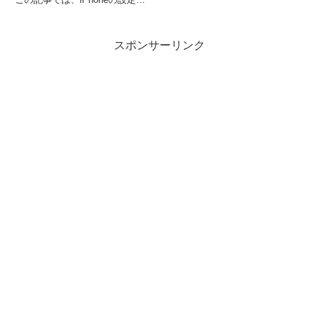
AirPods Proの大きな特徴です。
ら通知の読み上げを完全にオフに
2019年10月に購入して3年半位上
する方法や、特定のアプリだけを
使用してきましたので再レビュー
制限する手順を解説します。コン
します。...
スポンサーリンク
トロールセンターでの素早い切り
替え方法もご紹介！