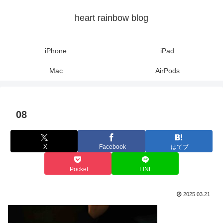
heart rainbow blog
iPhone
iPad
Mac
AirPods
08
X
Facebook
はてブ
Pocket
LINE
2025.03.21